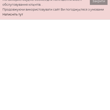
Закрити
обслуговування клієнтів. .
Продовжуючи використовувати сайт Ви погоджуєтеся з умовами
Натисніть тут
ІНФОРМАЦІЯ
ДОДАТКОВО
КОНТАКТИ