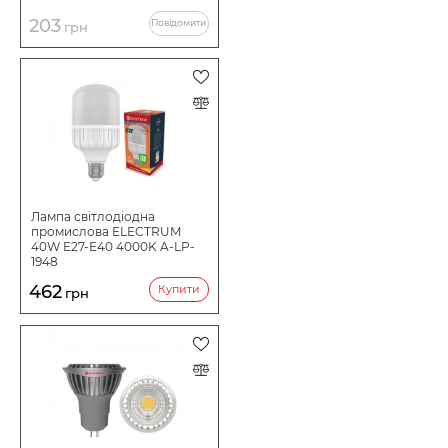
203
Повідомити
грн
Лампа світлодіодна
промислова ELECTRUM
40W E27-E40 4000K A-LP-
1948
462
Купити
грн