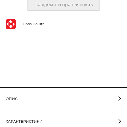
Повідомити про наявність
Нова Пошта
ОПИС
Світлодіодні лампи серії PERFECT - це сучасна
ХАРАКТЕРИСТИКИ
найефективніша лінійка ламп зі світловіддачею понад