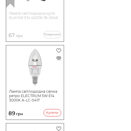
Лампа світлодіодна куля
ELM 5W E14 4000K 18-0046
67
Повідомити
грн
Лампа світлодіодна свічка
ретро ELECTRUM 5W E14
3000K A-LC-0417
89
Купити
грн