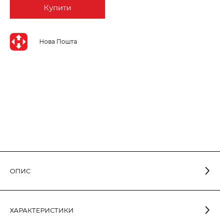
Купити
Нова Пошта
ОПИС
Світлодіодна лампа класичної грушеподібної форми в
ХАРАКТЕРИСТИКИ
алюмопластиковому корпусі з опаловим розсіювачем. Має