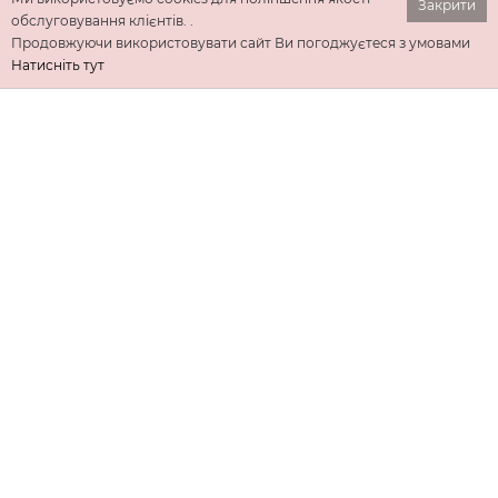
Закрити
обслуговування клієнтів. .
Продовжуючи використовувати сайт Ви погоджуєтеся з умовами
Натисніть тут
ІНФОРМАЦІЯ
ДОДАТКОВО
КОНТАКТИ