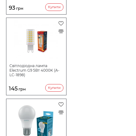
93
Купити
грн
Світлодіодна лампа
Electrum G9 5Вт 4000K (A-
LC-1898)
145
Купити
грн