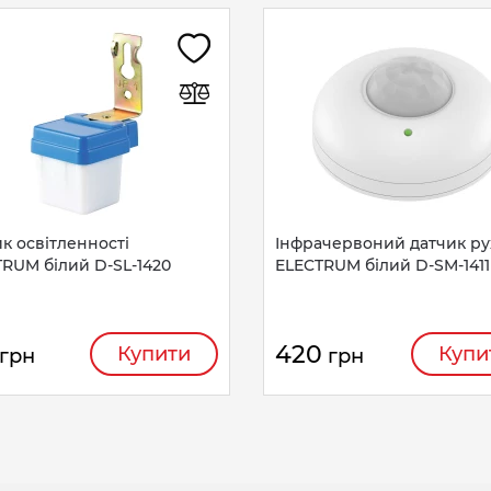
к освітленності
Інфрачервоний датчик ру
RUM білий D-SL-1420
ELECTRUM білий D-SM-1411
420
Купити
Купи
грн
грн