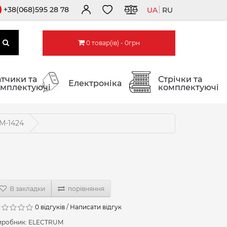
+38(068)595 28 78
UA
RU
0 товар(ів) - 0грн
тчики та
Стрічки та
Електроніка
мплектуючі
комплектуючі
M-1424
В закладки
порівняння
0 відгуків
/
Написати відгук
иробник:
ELECTRUM