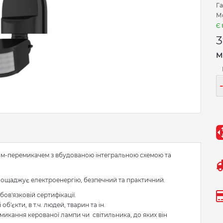
Га
М
Є 
3
М
ом-перемикачем з вбудованою інтегральною схемою та
аощаджує електроенергію, безпечний та практичний.
бов'язковій сертифікації.
'єкти, в т.ч. людей, тварин та ін.
микання керованої лампи чи світильника, до яких він