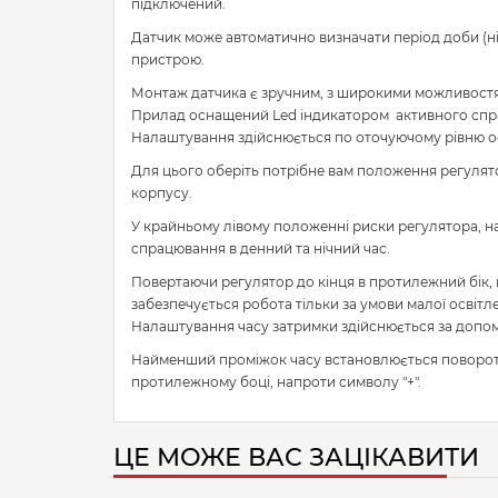
підключений.
Датчик може автоматично визначати період доби (ні
пристрою.
Монтаж датчика є зручним, з широкими можливостя
Прилад оснащений Led індикатором активного спра
Налаштування здійснюється по оточуючому рівню ос
Для цього оберіть потрібне вам положення регулято
корпусу.
У крайньому лівому положенні риски регулятора, н
спрацювання в денний та нічний час.
Повертаючи регулятор до кінця в протилежний бік, 
забезпечується робота тільки за умови малої освітле
Налаштування часу затримки здійснюється за допом
Найменший проміжок часу встановлюється поворотни
протилежному боці, напроти символу "+".
ЦЕ МОЖЕ ВАС ЗАЦІКАВИТИ