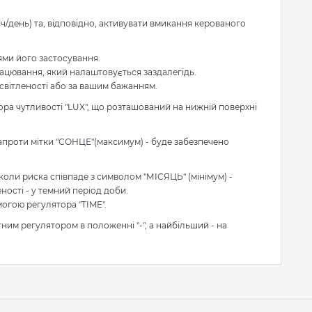
ч/день) та, відповідно, активувати вмикання керованого
ми його застосування.
цювання, який налаштовується заздалегідь.
вітленості або за вашим бажанням.
ра чутливості "LUX", що розташований на нижній поверхні
апроти мітки "СОНЦЕ"(максимум) - буде забезпечено
коли риска співпаде з символом "МІСЯЦЬ" (мінімум) -
ності - у темний період доби.
огою регулятора "TIME".
м регулятором в положенні "-", а найбільший - на