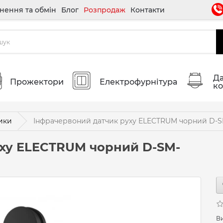
нення та обмін
Блог
Розпродаж
Контакти
Да
Прожектори
Електрофурнітура
ко
ики
Інфрачервоний датчик руху ELECTRUM чорний D-S
уху ELECTRUM чорний D-SM-
В