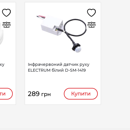
Датчик 
ELECTRU
212
г
ху
Інфрачервоний датчик руху
ELECTRUM білий D-SM-1419
289
ти
Купити
грн