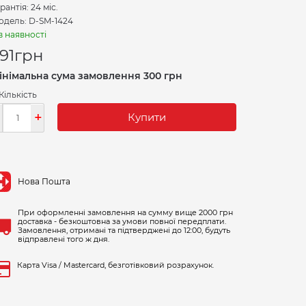
рантія: 24 міс.
одель: D-SM-1424
в наявності
91
грн
інімальна сума замовлення 300 грн
Кількість
-
+
Купити
Нова Пошта
При оформленні замовлення на сумму вище 2000 грн
доставка - безкоштовна за умови повної передплати.
Замовлення, отримані та підтверджені до 12:00, будуть
відправлені того ж дня.
Карта Visa / Mastercard, безготівковий розрахунок.