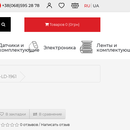
+38(068)595 28 78
RU
UA
Товаров 0 (0грн)
Датчики и
Ленты и
Электроника
комплектующие
комплектую
LD-1961
В закладки
В сравнение
0 отзывов
/
Написать отзыв