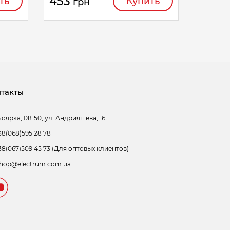
453
ть
Купить
грн
такты
Боярка, 08150, ул. Андрияшева, 16
38(068)595 28 78
38(067)509 45 73 (Для оптовых клиентов)
hop@electrum.com.ua