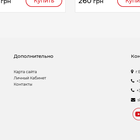
260
Купить
Купи
грн
грн
Дополнительно
Кон
Карта сайта
г.
Личный Кабинет
+
Контакты
+
s