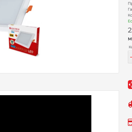
П
Га
Ко
Ес
2
М
К