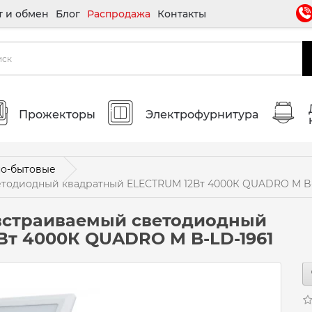
т и обмен
Блог
Распродажа
Контакты
Прожекторы
Электрофурнитура
о-бытовые
етодиодный квадратный ELECTRUM 12Вт 4000К QUADRO M B-
встраиваемый светодиодный
Вт 4000К QUADRO M B-LD-1961