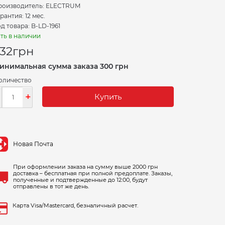
роизводитель:
ELECTRUM
рантия: 12 мес.
д товара: B-LD-1961
ть в наличии
32
грн
инимальная сумма заказа 300 грн
оличество
-
+
Купить
Новая Почта
При оформлении заказа на сумму выше 2000 грн
доставка – бесплатная при полной предоплате. Заказы,
полученные и подтвержденные до 12:00, будут
отправлены в тот же день.
Карта Visa/Mastercard, безналичный расчет.