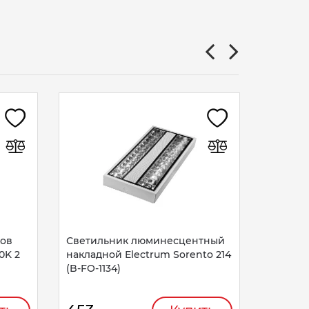
Светил
светод
6500K к
640
ков
Светильник люминесцентный
0K 2
накладной Electrum Sorento 214
(B-FO-1134)