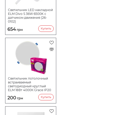
Угол
120
Светильник LED накладной
рассеивания
ELM Divo S 36W 6500K с
град.
датчиком движения (26-
0102)
IP
65
654
Купить
грн
Высота, мм
1200
Ширина, мм
58
Длина, мм
33,5
Срок службы
20000
ч
Количество в
20
коробе шт:
Светильник потолочный
встраиваемый
светодиодный круглый
ELM 18Вт 4000К Grace IP20
26-0092
200
Купить
грн