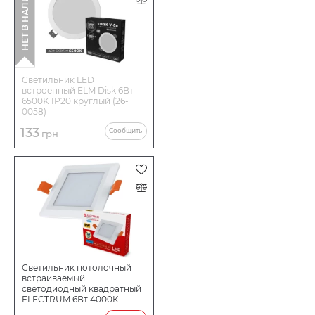
НЕТ В НАЛИЧИИ
Светильник LED
встроенный ELM Disk 6Вт
6500K IP20 круглый (26-
0058)
133
Сообщить
грн
Светильник потолочный
встраиваемый
светодиодный квадратный
ELECTRUM 6Вт 4000К
QUADRO M B-LD-1959