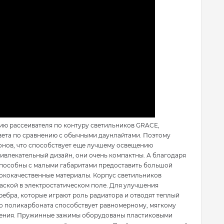
ию рассеивателя по контуру светильников GRACE,
света по сравнению с обычными даунлайтами. Поэтому
нов, что способствует еще лучшему освещению
влекательный дизайн, они очень компактны. А благодаря
, способны с малыми габаритами предоставить большой
сококачественные материалы. Корпус светильников
аской в электростатическом поле. Для улучшения
ребра, которые играют роль радиатора и отводят теплый
ого поликарбоната способствует равномерному, мягкому
ления. Пружинные зажимы оборудованы пластиковыми