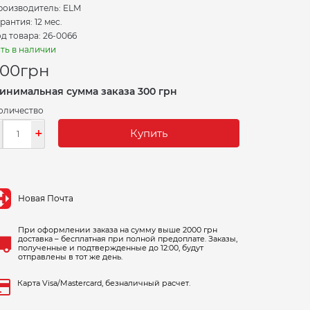
роизводитель:
ELM
рантия: 12 мес.
д товара: 26-0066
ть в наличии
200
грн
инимальная сумма заказа 300 грн
оличество
-
+
Купить
Новая Почта
При оформлении заказа на сумму выше 2000 грн
доставка – бесплатная при полной предоплате. Заказы,
полученные и подтвержденные до 12:00, будут
отправлены в тот же день.
Карта Visa/Mastercard, безналичный расчет.