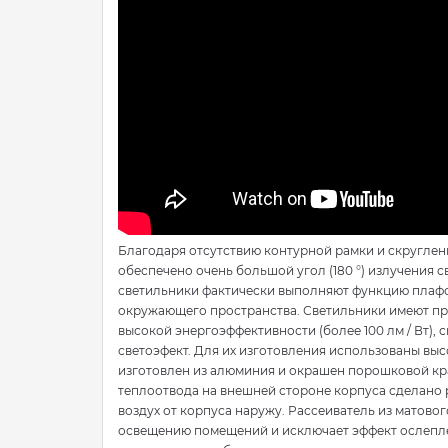
Благодаря отсутствию контурной рамки и скруглен
обеспечено очень большой угол (180 °) излучения 
светильники фактически выполняют функцию плафо
окружающего пространства. Светильники имеют при
высокой энергоэффективности (более 100 лм / Вт)
светоэфект. Для их изготовления использованы вы
изготовлен из алюминия и окрашен порошковой кр
теплоотвода на внешней стороне корпуса сделано 
воздух от корпуса наружу. Рассеиватель из матов
освещению помещений и исключает эффект ослеп