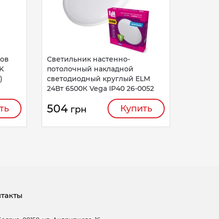
595
г
ков
Светильник настенно-
K
потолочный накладной
)
светодиодный круглый ELM
24Вт 6500К Vega IP40 26-0052
504
ть
Купить
грн
такты