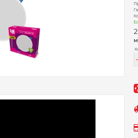
П
Га
Ко
Ес
М
К