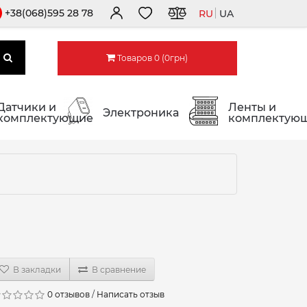
+38(068)595 28 78
RU
UA
Товаров 0 (0грн)
Датчики и
Ленты и
Электроника
комплектующие
комплектую
В закладки
В сравнение
0 отзывов
/
Написать отзыв