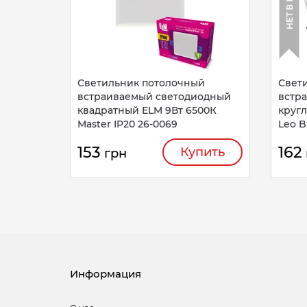
Светильник потолочный
Свет
встраиваемый светодиодный
встр
квадратный ELM 9Вт 6500К
круг
Master IP20 26-0069
Leo B
153
162
Купить
грн
Информация