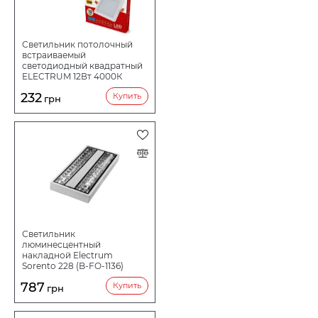
Светильник потолочный
встраиваемый
светодиодный квадратный
ELECTRUM 12Вт 4000К
QUADRO M B-LD-1961
232
Купить
грн
Светильник
люминесцентный
накладной Electrum
Sorento 228 (B-FO-1136)
787
Купить
грн