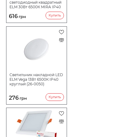
светодиодный квадратный
ELM 30Вт 6500К MIRA IP40
26-0079
616
Купить
грн
Светильник накладной LED
ELM Vega 13Вт 6500К IP40
круглый (26-0050)
276
Купить
грн