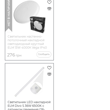
НЕТ В НАЛИЧИИ
Светильник настенно-
потолочный накладной
светодиодный круглый
ELM 13W 4000К Vega IP40
26-0080
276
Сообщить
грн
Светильник LED накладной
ELM Divo S 36W 6500K с
датчиком движения (26-