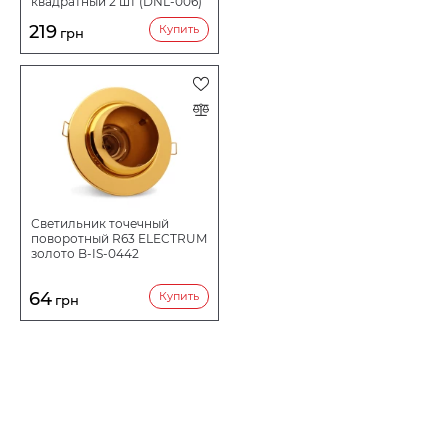
квадратный 2 шт (DNL-006)
219
Купить
грн
Светильник точечный
поворотный R63 ELECTRUM
золото B-IS-0442
64
Купить
грн