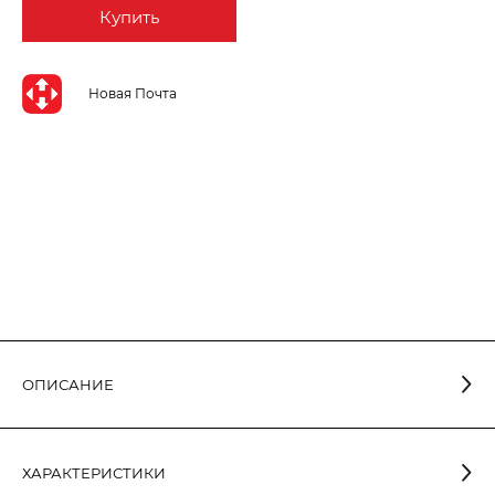
Купить
Новая Почта
ОПИСАНИЕ
Светодиодная лампа
в форме свечи -
ELM 6 Вт E14 3000K
отличное решение для создания уютного и приятного
ХАРАКТЕРИСТИКИ
освещения в вашем доме. Она идеально подходит для