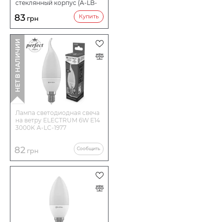
стеклянный корпус (A-LB-
0412)
83
Купить
грн
НЕТ В НАЛИЧИИ
Лампа светодиодная свеча
на ветру ELECTRUM 6W E14
3000K A-LC-1977
82
Сообщить
грн