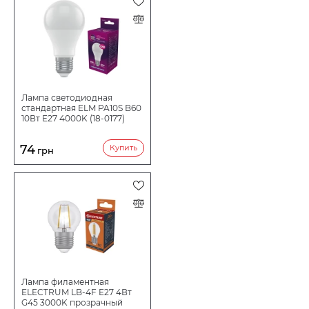
Срок службы ч
25000
Количество в коробе шт:
100
Лампа светодиодная
стандартная ELM PA10S B60
10Вт E27 4000K (18-0177)
74
Купить
грн
Лампа филаментная
ELECTRUM LB-4F E27 4Вт
G45 3000K прозрачный