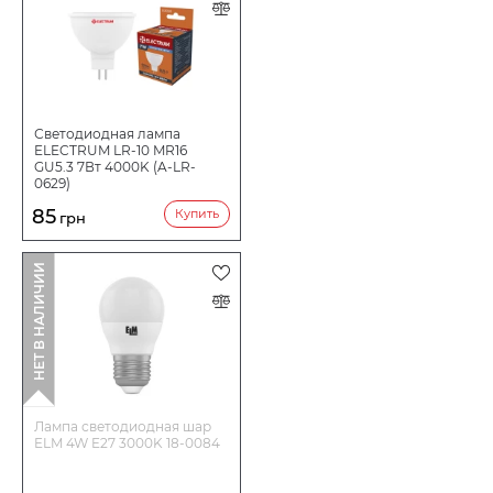
Светодиодная лампа
ELECTRUM LR-10 MR16
GU5.3 7Вт 4000K (A-LR-
0629)
85
Купить
грн
НЕТ В НАЛИЧИИ
Лампа светодиодная шар
ELM 4W E27 3000K 18-0084