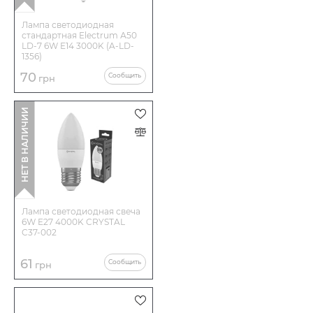
Лампа светодиодная
стандартная Electrum А50
LD-7 6W E14 3000K (A-LD-
1356)
70
Сообщить
грн
НЕТ В НАЛИЧИИ
Лампа светодиодная свеча
6W E27 4000K CRYSTAL
C37-002
61
Сообщить
грн