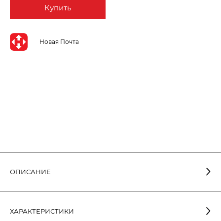
Купить
Новая Почта
ОПИСАНИЕ
Лампа светодиодная шар ELECTRUM 8W E27 4000K A-LB-
1431 предназначена для использования в бытовых
ХАРАКТЕРИСТИКИ
осветительных приборах (люстры, бра). Световые