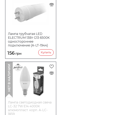
Лампа трубчатая LED
ELECTRUM 13Вт G13 6500K
одностороннее
подключение (A-LT-1944)
156
Купить
грн
НЕТ В НАЛИЧИИ
Лампа светодиодная свеча
LC-32 7W E14 4000K
алюмопласт. корп. A-LC-
1859