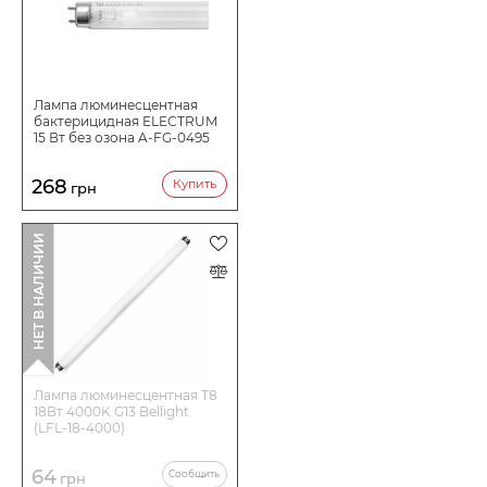
Лампа люминесцентная
бактерицидная ELECTRUM
15 Вт без озона A-FG-0495
268
Купить
грн
НЕТ В НАЛИЧИИ
Лампа люминесцентная Т8
18Вт 4000K G13 Bellight
(LFL-18-4000)
64
Сообщить
грн