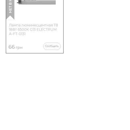
Лампа люминесцентная Т8
18Вт 6500K G13 ELECTRUM
A-FT-0131
66
Сообщить
грн