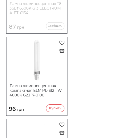
Лампа люминесцентная Т8
36Вт 6500K G13 ELECTRUM
A-FT-0134
87
Сообщить
грн
Лампа люминесцентная
компактная ELM PL-S12 11W
4000K G23 17-0100
96
Купить
грн