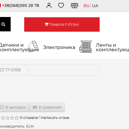
+38(068)595 28 78
RU
UA
Товаров 0 (0грн)
Датчики и
Ленты и
Электроника
комплектующие
комплектую
3 17-0098
В закладки
В сравнение
0 отзывов
/
Написать отзыв
роизводитель:
ELM