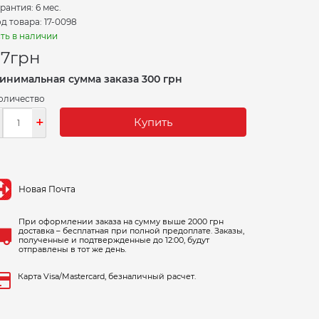
рантия: 6 мес.
д товара: 17-0098
ть в наличии
7
грн
инимальная сумма заказа 300 грн
оличество
-
+
Купить
Новая Почта
При оформлении заказа на сумму выше 2000 грн
доставка – бесплатная при полной предоплате. Заказы,
полученные и подтвержденные до 12:00, будут
отправлены в тот же день.
Карта Visa/Mastercard, безналичный расчет.