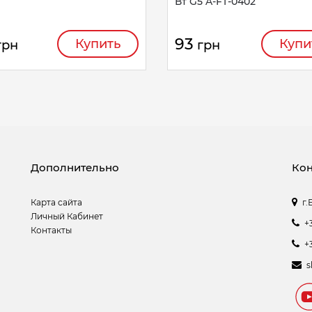
Вт G5 A-FT-0402
93
Купить
Купи
грн
грн
Дополнительно
Кон
Карта сайта
г.
Личный Кабинет
+
Контакты
+
s