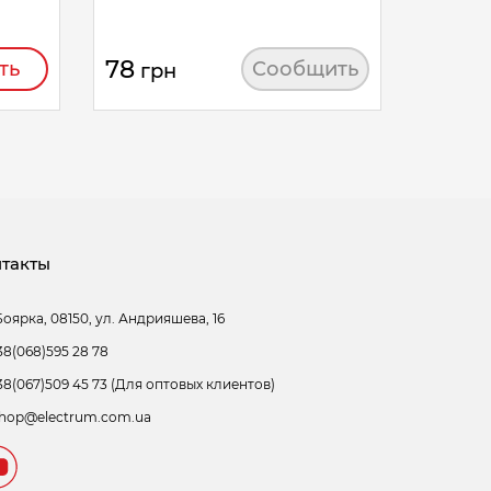
78
64
ть
Сообщить
грн
гр
такты
Боярка, 08150, ул. Андрияшева, 16
38(068)595 28 78
38(067)509 45 73 (Для оптовых клиентов)
hop@electrum.com.ua