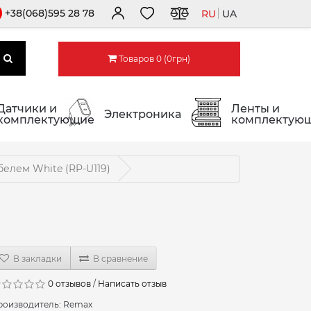
+38(068)595 28 78
RU
UA
Товаров 0 (0грн)
Датчики и
Ленты и
Электроника
комплектующие
комплектую
белем White (RP-U119)
В закладки
В сравнение
0 отзывов
/
Написать отзыв
роизводитель:
Remax