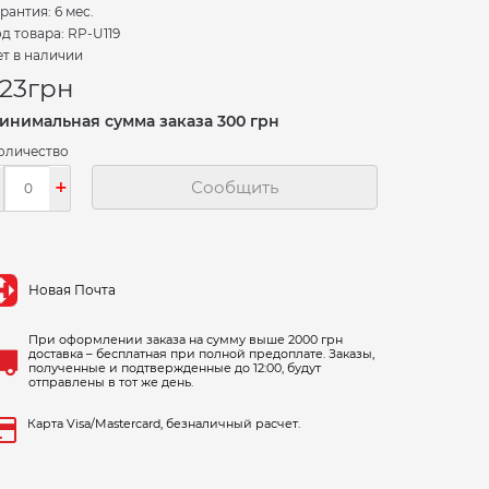
рантия: 6 мес.
д товара: RP-U119
т в наличии
23
грн
инимальная сумма заказа 300 грн
оличество
-
+
Сообщить
Новая Почта
При оформлении заказа на сумму выше 2000 грн
доставка – бесплатная при полной предоплате. Заказы,
полученные и подтвержденные до 12:00, будут
отправлены в тот же день.
Карта Visa/Mastercard, безналичный расчет.