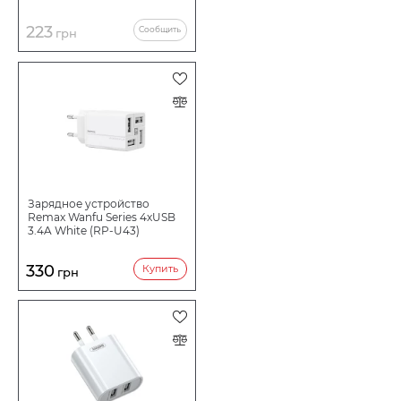
223
Сообщить
грн
Зарядное устройство
Remax Wanfu Series 4xUSB
3.4A White (RP-U43)
330
Купить
грн