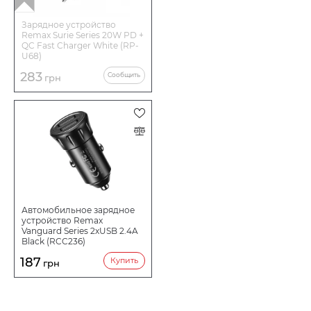
Зарядное устройство
Remax Surie Series 20W PD +
QC Fast Charger White (RP-
U68)
283
Сообщить
грн
Автомобильное зарядное
устройство Remax
Vanguard Series 2xUSB 2.4A
Black (RCC236)
187
Купить
грн