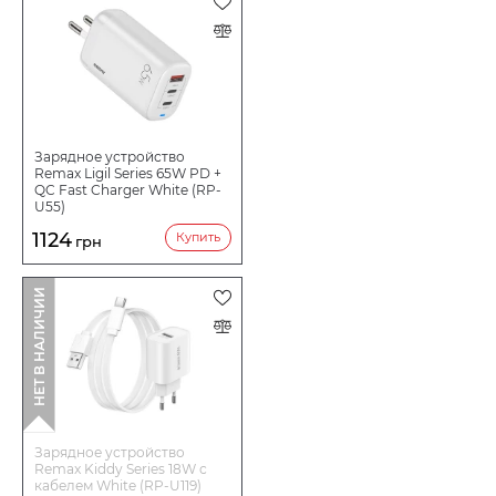
9В/2.22А, 12В/1.67А
Материал: Высококачественный ABS-пластик
Цвет: Белый
Зарядное устройство
Remax Ligil Series 65W PD +
QC Fast Charger White (RP-
U55)
1124
Купить
грн
НЕТ В НАЛИЧИИ
Зарядное устройство
Remax Kiddy Series 18W с
кабелем White (RP-U119)