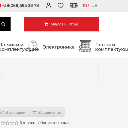
+38(068)595 28 78
RU
UA
Товаров 0 (0грн)
Датчики и
Ленты и
Электроника
комплектующие
комплектую
В закладки
В сравнение
0 отзывов
/
Написать отзыв