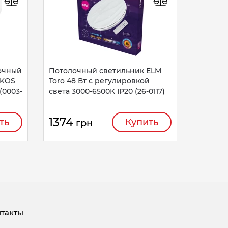
1562
очный
Потолочный светильник ELM
IKOS
Toro 48 Вт с регулировкой
(0003-
света 3000-6500К IP20 (26-0117)
1374
ть
Купить
грн
такты