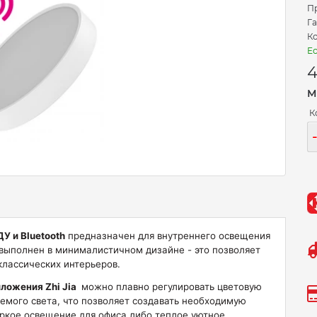
П
Га
Ко
Ес
4
М
К
У и Bluetooth
предназначен для внутреннего освещения
 выполнен в минималистичном дизайне - это позволяет
классических интерьеров.
ложения Zhi Jia
можно плавно регулировать цветовую
аемого света, что позволяет создавать необходимую
яркое освещение для офиса либо теплое уютное