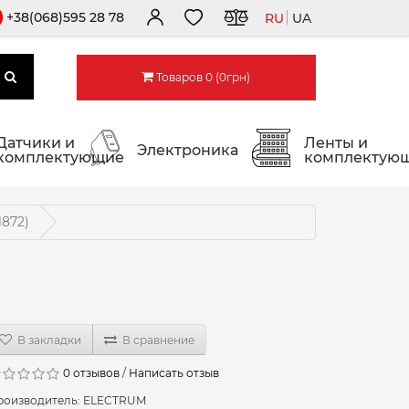
+38(068)595 28 78
RU
UA
Товаров 0 (0грн)
Датчики и
Ленты и
Электроника
комплектующие
комплектую
1872)
В закладки
В сравнение
0 отзывов
/
Написать отзыв
роизводитель:
ELECTRUM