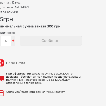
рантия: 12 мес.
д товара: A-LB-1872
т в наличии
5
грн
инимальная сумма заказа 300 грн
оличество
-
+
Сообщить
Новая Почта
При оформлении заказа на сумму выше 2000 грн
доставка – бесплатная при полной предоплате. Заказы,
полученные и подтвержденные до 12:00, будут
отправлены в тот же день.
Карта Visa/Mastercard, безналичный расчет.