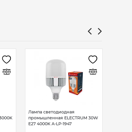
Лампа 
PA10L 5
НЕТ В НАЛИЧИИ
алюмопл
0070
69
гр
Лампа светодиодная
 3000K
промышленная ELECTRUM 30W
E27 4000K A-LP-1947