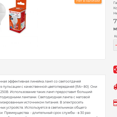
Нет в наличии
Га
Ко
Не
7
М
К
нная эффективная линейка ламп со светоотдачей
з пульсации с качественной цветопередачей (RA> 80). Они
-250В. Использование таких ламп предоставит больший
етодиодными лампами. Светодиодная лампа с матовой
лизированным источником питания. В электросеть
ых устройств. Используется в светильниках общего
и. Преимущества: - длительный срок службы - в 30 раз