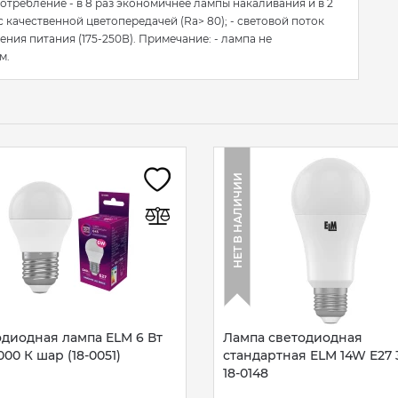
отребление - в 8 раз экономичнее лампы накаливания и в 2
 качественной цветопередачей (Ra> 80); - световой поток
ия питания (175-250В). Примечание: - лампа не
м.
НЕТ В НАЛИЧИИ
диодная лампа ELM 6 Вт
Лампа светодиодная
000 К шар (18-0051)
стандартная ELM 14W E27
18-0148