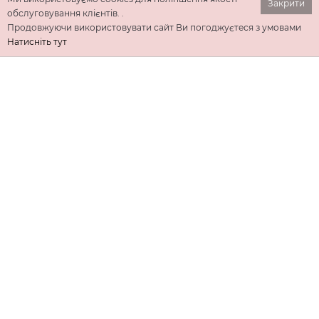
Закрити
обслуговування клієнтів. .
Продовжуючи використовувати сайт Ви погоджуєтеся з умовами
Натисніть тут
ІНФОРМАЦІЯ
ДОДАТКОВО
КОНТАКТИ