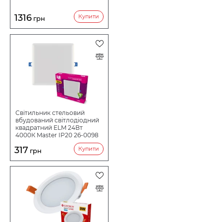
1316
Купити
грн
Світильник стельовий
вбудований світлодіодний
квадратний ELM 24Вт
4000К Master IP20 26-0098
317
Купити
грн