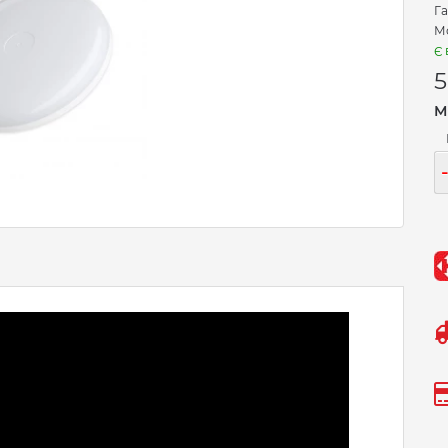
Га
М
Є 
М