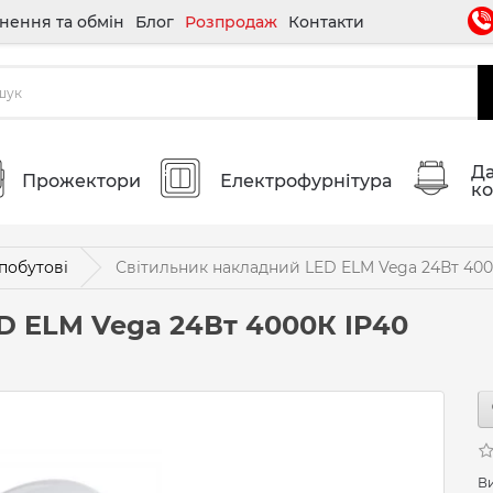
нення та обмін
Блог
Розпродаж
Контакти
Да
Прожектори
Електрофурнітура
ко
побутові
Світильник накладний LED ELM Vega 24Вт 400
D ELM Vega 24Вт 4000К IP40
В