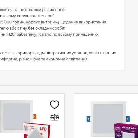
іже очі та не створює різких тіней.
изькому споживанні енергії.
о 25 000 годин, корпус витримує щоденне використання.
елю або стіну без складних робіт.
ання 120° забезпечує світло по всьому приміщенню.
офісів, коридорів, адміністративних установ, холів та інших
мфортне, рівномірне та економне освітлення.