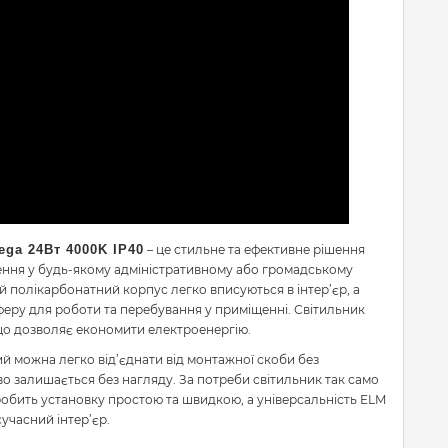
ga 24Вт 4000K IP40
– це стильне та ефективне рішення
ення у будь-якому адміністративному або громадському
й полікарбонатний корпус легко вписуються в інтер’єр, а
феру для роботи та перебування у приміщенні. Світильник
 що дозволяє економити електроенергію.
й можна легко від’єднати від монтажної скоби без
во залишається без нагляду. За потреби світильник так само
обить установку простою та швидкою, а універсальність ELM
учасний інтер’єр.