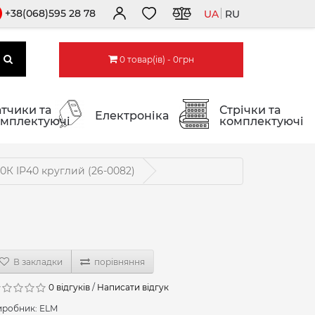
+38(068)595 28 78
UA
RU
0 товар(ів) - 0грн
тчики та
Стрічки та
Електроніка
мплектуючі
комплектуючі
0К IP40 круглий (26-0082)
В закладки
порівняння
0 відгуків
/
Написати відгук
иробник:
ELM