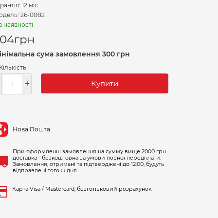
рантія: 12 міс.
одель: 26-0082
в наявності
504
грн
інімальна сума замовлення 300 грн
Кількість
-
+
Купити
Нова Пошта
При оформленні замовлення на сумму вище 2000 грн
доставка - безкоштовна за умови повної передплати.
Замовлення, отримані та підтверджені до 12:00, будуть
відправлені того ж дня.
Карта Visa / Mastercard, безготівковий розрахунок.