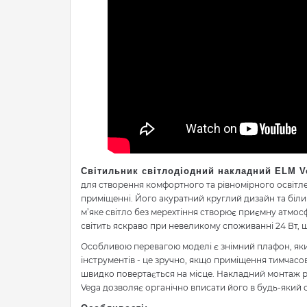
Світильник світлодіодний накладний ELM Ve
для створення комфортного та рівномірного освітл
приміщенні. Його акуратний круглий дизайн та біли
м’яке світло без мерехтіння створює приємну атмос
світить яскраво при невеликому споживанні 24 Вт,
Особливою перевагою моделі є знімний плафон, яки
інструментів - це зручно, якщо приміщення тимчасо
швидко повертається на місце. Накладний монтаж р
Vega дозволяє органічно вписати його в будь-який с