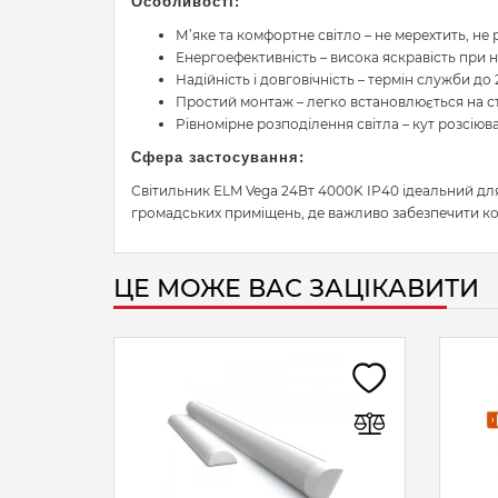
Особливості:
М’яке та комфортне світло – не мерехтить, не р
Енергоефективність – висока яскравість при н
Надійність і довговічність – термін служби д
Простий монтаж – легко встановлюється на ст
Рівномірне розподілення світла – кут розсіюв
Сфера застосування:
Світильник ELM Vega 24Вт 4000K IP40 ідеальний для 
громадських приміщень, де важливо забезпечити ко
ЦЕ МОЖЕ ВАС ЗАЦІКАВИТИ