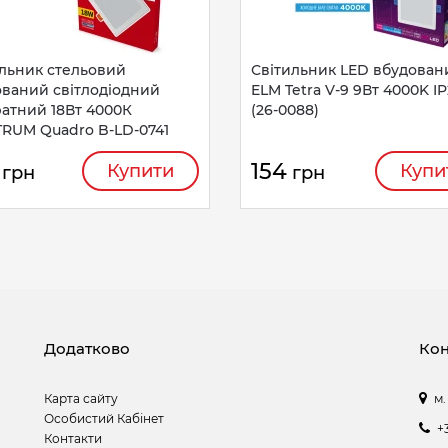
льник стельовий
Світильник LED вбудован
ований світлодіодний
ELM Tetra V-9 9Вт 4000K I
атний 18Вт 4000К
(26-0088)
TRUM Quadro B-LD-0741
154
Купити
Купи
грн
грн
Додатково
Кон
Карта сайту
м.
Особистий Кабінет
+
Контакти