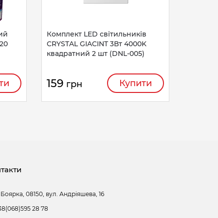
ий
Комплект LED світильників
P20
CRYSTAL GIACINT 3Вт 4000K
квадратний 2 шт (DNL-005)
159
ти
Купити
грн
такти
 Боярка, 08150, вул. Андріяшева, 16
38(068)595 28 78