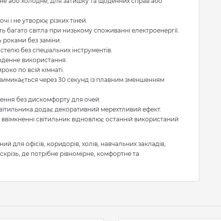
ьне або холодне, для затишку та щоденних справ або
очі і не утворює різких тіней.
ть багато світла при низькому споживанні електроенергії.
ь роками без заміни.
стелю без спеціальних інструментів.
оденне використання.
роко по всій кімнаті.
 вимикається через 30 секунд із плавним зменшенням
лення без дискомфорту для очей.
світильника додає декоративний мерехтливий ефект.
 ввімкненні світильник відновлює останній використаний
ний для офісів, коридорів, холів, навчальних закладів,
скрізь, де потрібне рівномірне, комфортне та