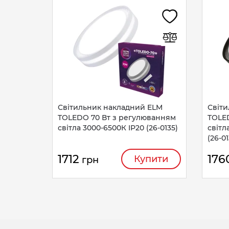
Світильник накладний ELM
Світ
TOLEDO 70 Вт з регулюванням
TOLE
світла 3000-6500К IP20 (26-0135)
світл
(26-01
1712
176
Купити
грн