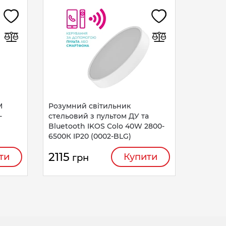
Розумн
стельов
Bluetoo
IP20 (0
2762
M
Розумний світильник
-
стельовий з пультом ДУ та
Bluetooth IKOS Colo 40W 2800-
6500К IP20 (0002-BLG)
2115
ти
Купити
грн