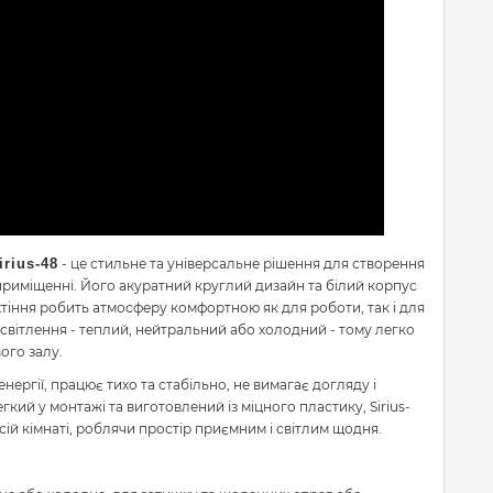
rius-48
- це стильне та універсальне рішення для створення
приміщенні. Його акуратний круглий дизайн та білий корпус
ехтіння робить атмосферу комфортною як для роботи, так і для
освітлення - теплий, нейтральний або холодний - тому легко
вого залу.
нергії, працює тихо та стабільно, не вимагає догляду і
кий у монтажі та виготовлений із міцного пластику, Sirius-
сій кімнаті, роблячи простір приємним і світлим щодня.