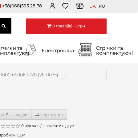
+38(068)595 28 78
UA
RU
0 товар(ів) - 0грн
тчики та
Стрічки та
Електроніка
мплектуючі
комплектуючі
3000-6500K IP20 (26-0075)
В закладки
порівняння
0 відгуків
/
Написати відгук
иробник:
ELM