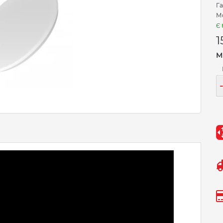
Га
Мо
Є 
1
М