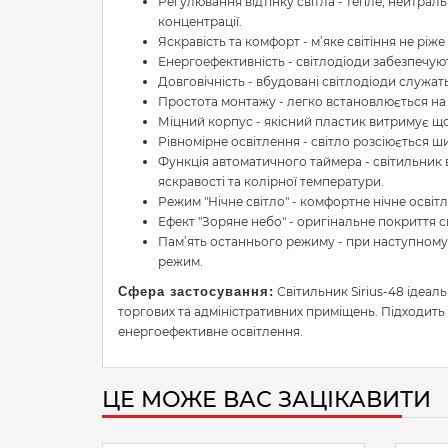
Регулювання відтінку світла - тепле, нейтрал
концентрації.
Яскравість та комфорт - м’яке світіння не ріже 
Енергоефективність - світлодіоди забезпечую
Довговічність - вбудовані світлодіоди служат
Простота монтажу - легко встановлюється на 
Міцний корпус - якісний пластик витримує щ
Рівномірне освітлення - світло розсіюється ши
Функція автоматичного таймера - світильник
яскравості та колірної температури.
Режим "Нічне світло" - комфортне нічне освіт
Ефект "Зоряне небо" - оригінальне покриття 
Пам’ять останнього режиму - при наступному
режим.
Сфера застосування:
Світильник Sirius-48 ідеаль
торгових та адміністративних приміщень. Підходить 
енергоефективне освітлення.
ЦЕ МОЖЕ ВАС ЗАЦІКАВИТИ