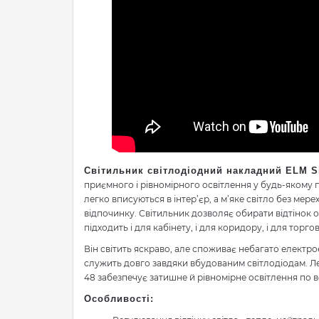
Світильник світлодіодний накладний ELM Si
приємного і рівномірного освітлення у будь-якому 
легко вписуються в інтер’єр, а м’яке світло без мер
відпочинку. Світильник дозволяє обирати відтінок 
підходить і для кабінету, і для коридору, і для торго
Він світить яскраво, але споживає небагато електрое
служить довго завдяки вбудованим світлодіодам. Лег
48 забезпечує затишне й рівномірне освітлення по в
Особливості: