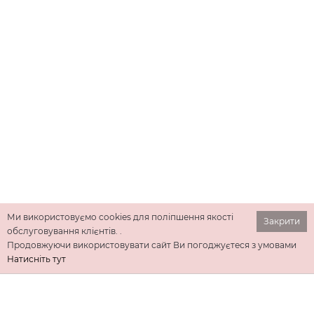
Ми використовуємо cookies для поліпшення якості
Закрити
обслуговування клієнтів. .
Продовжуючи використовувати сайт Ви погоджуєтеся з умовами
Натисніть тут