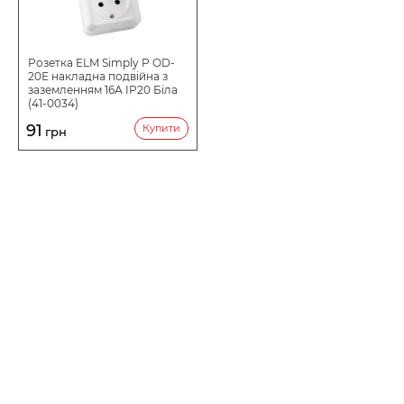
Розетка ELM Simply P ОD-
20Е накладна подвійна з
заземленням 16А IP20 Біла
(41-0034)
91
Купити
грн