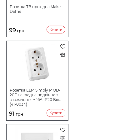
Розетка ТВ прохідна Makel
Defne
99
Купити
грн
Розетка ELM Simply P ОD-
20Е накладна подвійна з
заземленням 16А IP20 Біла
(41-0034)
91
Купити
грн