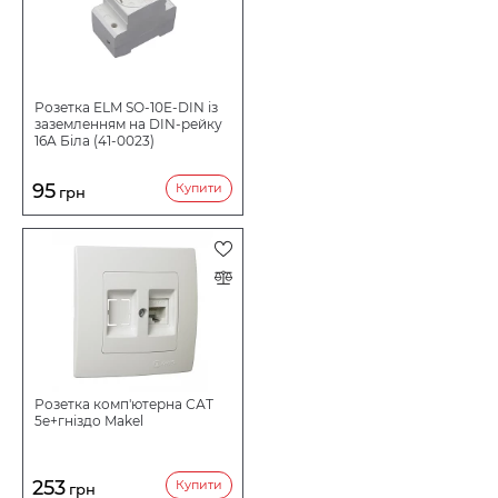
Розетка ELM SO-10E-DIN із
заземленням на DIN-рейку
16A Біла (41-0023)
95
Купити
грн
Розетка комп'ютерна САТ
5e+гніздо Makel
253
Купити
грн