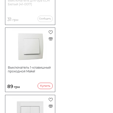
Выключатель для бра ELM
Белый (41-0017)
31
Сообщить
грн
Выключатель 1-клавишный
проходной Makel
89
Купить
грн