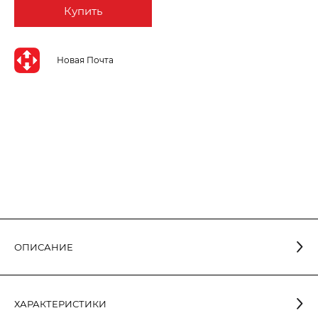
Купить
Новая Почта
ОПИСАНИЕ
- это удобное и
Светодиодный даунлайт ELM Tetra V-15
современное решение для освещения офисов, магазинов,
ХАРАКТЕРИСТИКИ
коридоров и других общественных помещений.