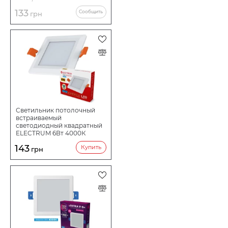
133
Сообщить
грн
Светильник потолочный
встраиваемый
светодиодный квадратный
ELECTRUM 6Вт 4000К
QUADRO M B-LD-1959
143
Купить
грн