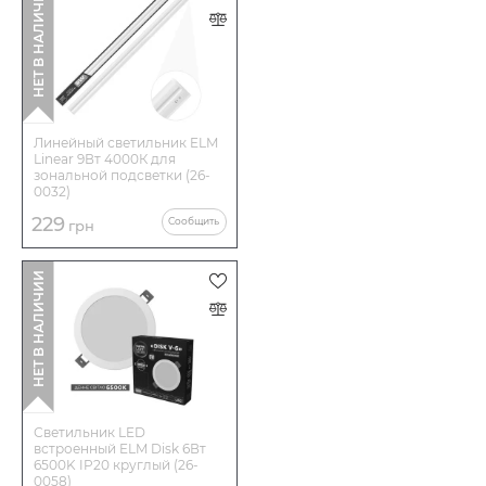
НЕТ В НАЛИЧИИ
Линейный светильник ELM
Linear 9Вт 4000К для
зональной подсветки (26-
0032)
229
Сообщить
грн
НЕТ В НАЛИЧИИ
Светильник LED
встроенный ELM Disk 6Вт
6500K IP20 круглый (26-
0058)