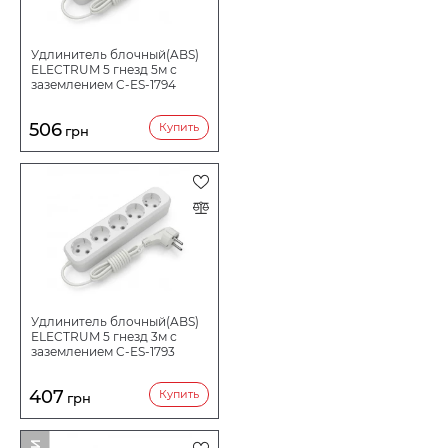
ЗАЗЕМЛЕНИЕ
Удлинитель блочный(ABS)
ELECTRUM 5 гнезд 5м с
заземлением C-ES-1794
КНОПКА-ВЫКЛЮЧАТЕЛЬ
506
Купить
грн
ДЛИНА ШНУРА
СЕЧЕНИЕ ПРОВОДА, КВ.ММ
СТЕПЕНЬ ПЫЛЕВЛАГОЗАЩИТЫ (IP)
Удлинитель блочный(ABS)
ELECTRUM 5 гнезд 3м с
заземлением C-ES-1793
ДОПУСТИМАЯ НАГРУЗКА
407
Купить
грн
НАПРЯЖЕНИЕ В