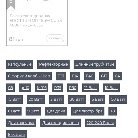
Лампа светодиодная
ELECTRUM MR-16 5W GU5.3
4000K A-LR-0555
81
Сообщить
грн
Капсульные
Рефлекторные
Длинные трубчатые
С формой колбы Шар
Е27
Е14
Е40
G13
G4
G9
gu10
MR16
R39
R50
12 Ватт
10 Ватт
15 Ватт
20 Ватт
3 Ватт
30 Ватт
5 Ватт
50 Ватт
6 Ватт
9 Ватт
Для дома
Для люстр, бра
Т8
Для точечных
Для холодильника
220-240 Вольт
Electrum