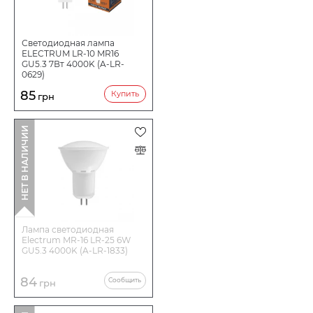
Светодиодная лампа
ELECTRUM LR-10 MR16
GU5.3 7Вт 4000K (A-LR-
0629)
85
Купить
грн
НЕТ В НАЛИЧИИ
Лампа светодиодная
Electrum MR-16 LR-25 6W
GU5.3 4000K (A-LR-1833)
84
Сообщить
грн