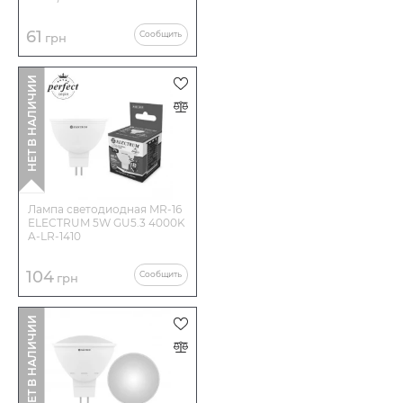
61
Сообщить
грн
НЕТ В НАЛИЧИИ
Лампа светодиодная MR-16
ELECTRUM 5W GU5.3 4000K
A-LR-1410
104
Сообщить
грн
НЕТ В НАЛИЧИИ