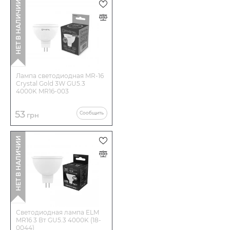
НЕТ В НАЛИЧИИ
Лампа светодиодная MR-16
Crystal Gold 3W GU5.3
4000K MR16-003
53
Сообщить
грн
НЕТ В НАЛИЧИИ
Светодиодная лампа ELM
MR16 3 Вт GU5.3 4000K (18-
0044)