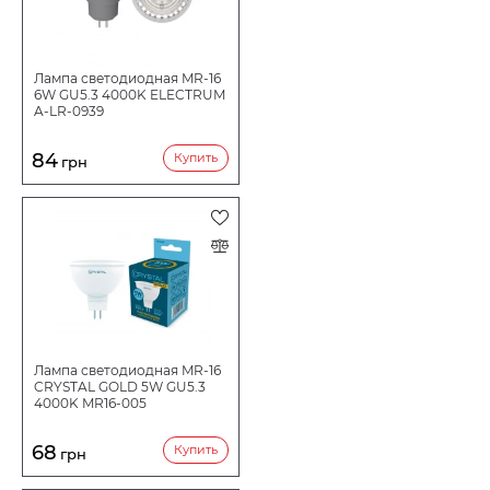
ФОРМА ЛАМПЫ
Лампа светодиодная MR-16
ТИП РЕФЛЕКТОРА
6W GU5.3 4000K ELECTRUM
A-LR-0939
ЦОКОЛЬ
GU5.3
84
Купить
грн
ЦВЕТОВАЯ ТЕМПЕРАТУРА
МОЩНОСТЬ ВТ
ПРИМЕНЕНИЕ
Лампа светодиодная MR-16
CRYSTAL GOLD 5W GU5.3
4000K MR16-005
СВЕТОВОЙ ПОТОК LM
68
Купить
грн
НАПРЯЖЕНИЕ В