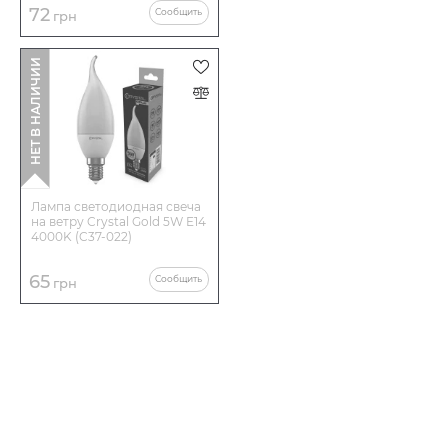
72
Сообщить
грн
НЕТ В НАЛИЧИИ
Лампа светодиодная свеча
на ветру Crystal Gold 5W E14
4000K (C37-022)
65
Сообщить
грн