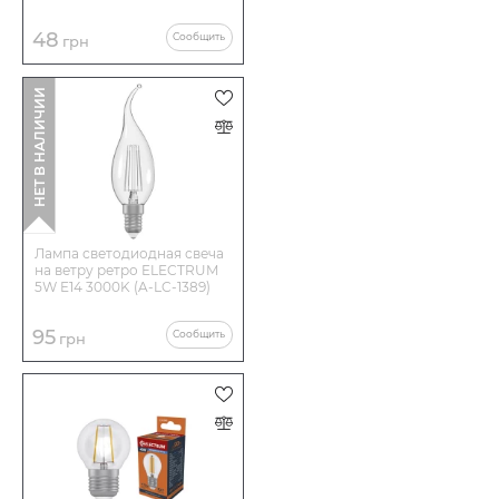
48
Сообщить
грн
НЕТ В НАЛИЧИИ
Лампа светодиодная свеча
на ветру ретро ELECTRUM
5W E14 3000K (A-LC-1389)
95
Сообщить
грн