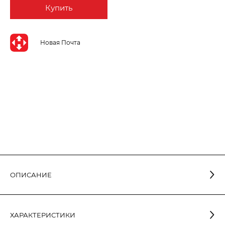
Купить
Новая Почта
ОПИСАНИЕ
Лампа светодиодная свеча ELM 5W E27 4000K 18-0081
предназначена для использования в бытовых
ХАРАКТЕРИСТИКИ
осветительных приборах с типом цоколя E27. Эти LED