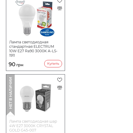
Срок службы ч
20000
Количество в коробе шт:
100
Лампа светодиодная
стандартная ELECTRUM
10W E27 Ra90 3000K A-LS-
1911
90
Купить
грн
НЕТ В НАЛИЧИИ
Лампа светодиодная шар
4W E27 3000K CRYSTAL
GOLD G45-007