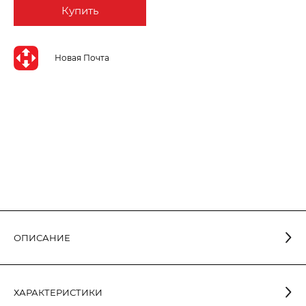
Купить
Новая Почта
ОПИСАНИЕ
Лампа светодиодная стандартная ELECTRUM 12W E27
3000K A-LS-1856 является LED лампой последнего
ХАРАКТЕРИСТИКИ
поколения. Это значит, что она предлагает потребителям