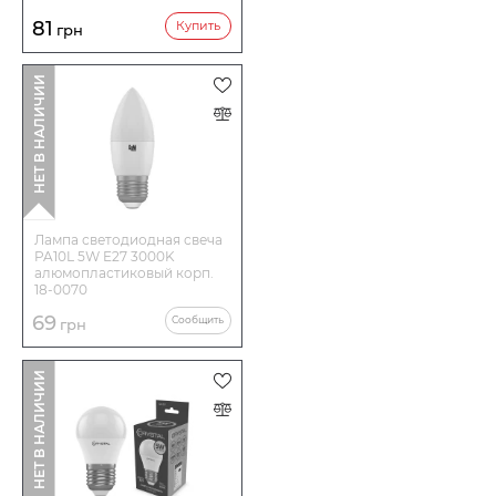
81
Купить
грн
НЕТ В НАЛИЧИИ
Лампа светодиодная свеча
PA10L 5W E27 3000K
алюмопластиковый корп.
18-0070
69
Сообщить
грн
НЕТ В НАЛИЧИИ