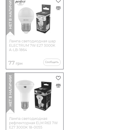
НЕТ В НАЛИЧИИ
Срок службы ч
25000
Количество в коробе шт:
50
Лампа светодиодная шар
ELECTRUM 7W E27 3000K
A-LB-1864
77
Сообщить
грн
НЕТ В НАЛИЧИИ
Лампа светодиодная
рефлекторная ELM R63 7W
E27 3000K 18-0055