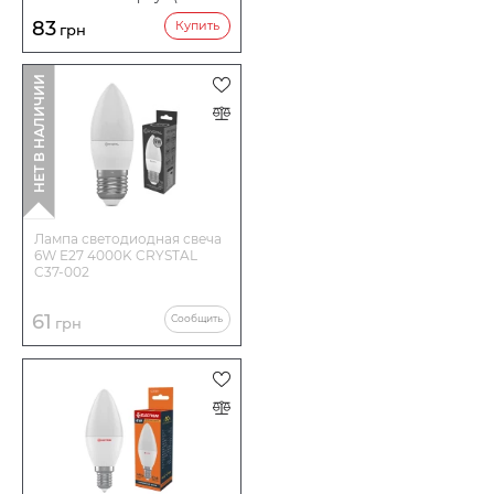
0412)
83
Купить
грн
НЕТ В НАЛИЧИИ
Лампа светодиодная свеча
6W E27 4000K CRYSTAL
C37-002
61
Сообщить
грн