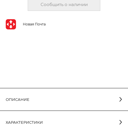
Сообщить о наличии
Новая Почта
ОПИСАНИЕ
Лампа светодиодная шар 4W E27 3000K G45-007
рассчитана на эксплуатацию в осветительных приборах
ХАРАКТЕРИСТИКИ
бытового назначения (бра, люстры, напольные