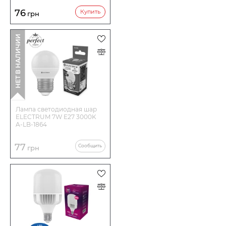
76
Купить
грн
НЕТ В НАЛИЧИИ
Лампа светодиодная шар
ELECTRUM 7W E27 3000K
A-LB-1864
77
Сообщить
грн