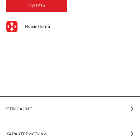
Купить
Новая Почта
ОПИСАНИЕ
Лампа светодиодная рефлекторная R50 5W E14 4000K R50-
003 рассчитана на 15000 часов эксплуатации. Срок службы
ХАРАКТЕРИСТИКИ
этих LED ламп примерно в 30 раз выше, чем у такой