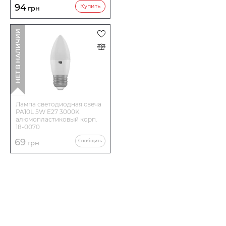
94
Купить
грн
НЕТ В НАЛИЧИИ
Лампа светодиодная свеча
PA10L 5W E27 3000K
алюмопластиковый корп.
18-0070
69
Сообщить
грн