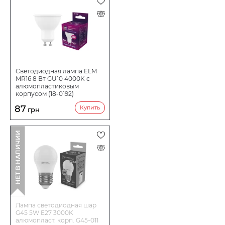
Цвет стекла
Опаловый
Срок службы ч
15000
Светодиодная лампа ELM
MR16 8 Вт GU10 4000K с
алюмопластиковым
корпусом (18-0192)
87
Купить
грн
НЕТ В НАЛИЧИИ
Лампа светодиодная шар
G45 5W E27 3000K
алюмопласт. корп. G45-011