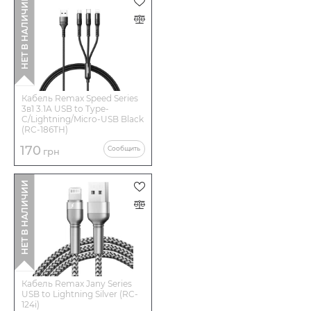
НЕТ В НАЛИЧИИ
Комплектация
Кабель и сертификат соответствия з
датой изготовления в упаковке
Цвет
Серый
IP
20
Кабель Remax Speed Series
3в1 3.1А USB to Type-
C/Lightning/Micro-USB Black
(RC-186TH)
170
Сообщить
грн
НЕТ В НАЛИЧИИ
Кабель Remax Jany Series
USB to Lightning Silver (RC-
124i)