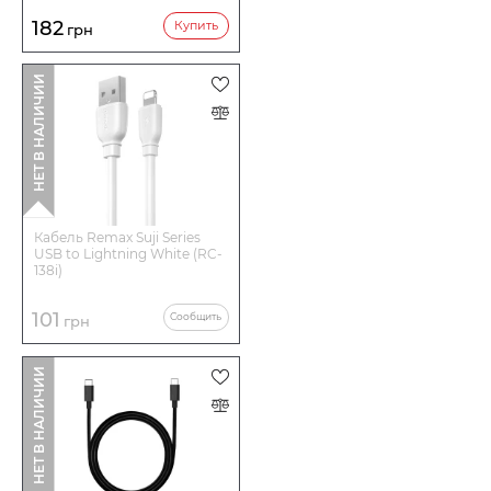
182
Купить
грн
НЕТ В НАЛИЧИИ
Кабель Remax Suji Series
USB to Lightning White (RC-
138i)
101
Сообщить
грн
НЕТ В НАЛИЧИИ