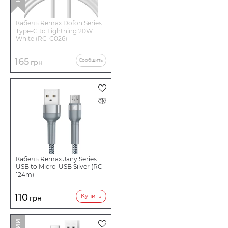
Кабель Remax Dofon Series
Type-C to Lightning 20W
White (RC-C026)
165
Сообщить
грн
Кабель Remax Jany Series
USB to Micro-USB Silver (RC-
124m)
110
Купить
грн