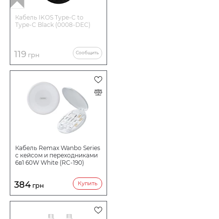
Кабель IKOS Type-C to
Type-C Black (0008-DEC)
119
Сообщить
грн
Кабель Remax Wanbo Series
с кейсом и переходниками
6в1 60W White (RC-190)
384
Купить
грн