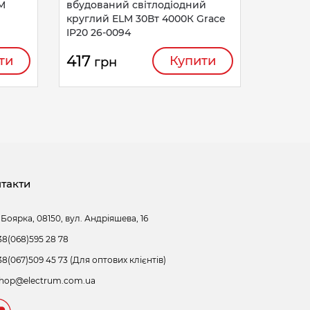
M
вбудований світлодіодний
круглий ELM 30Вт 4000К Grace
IP20 26-0094
417
ти
Купити
грн
такти
 Боярка, 08150, вул. Андріяшева, 16
38(068)595 28 78
38(067)509 45 73 (Для оптових клієнтів)
hop@electrum.com.ua