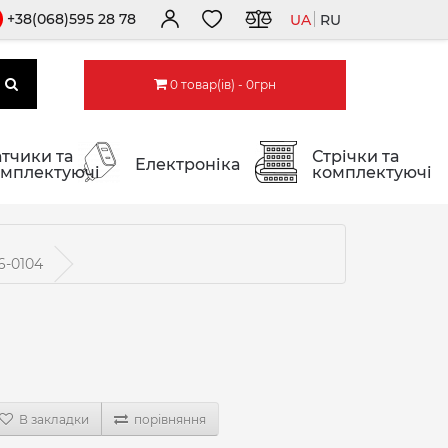
+38(068)595 28 78
UA
RU
0 товар(ів) - 0грн
тчики та
Стрічки та
Електроніка
мплектуючі
комплектуючі
6-0104
В закладки
порівняння