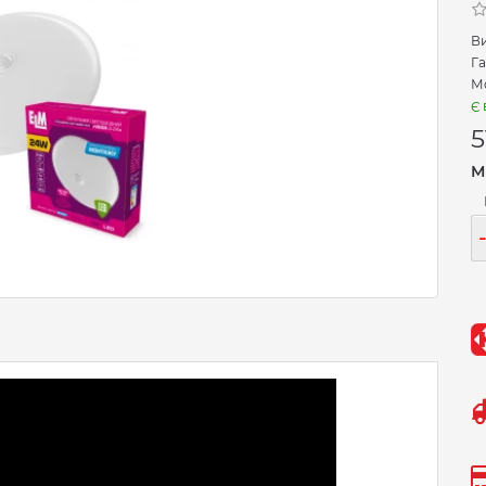
В
Га
Мо
Є 
5
М