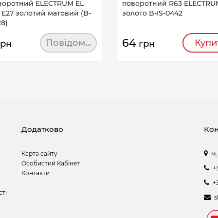
воротний ELECTRUM EL
поворотний R63 ELECTRU
 E27 золотий матовий (B-
золото B-IS-0442
28)
64
Повідомити
Купи
грн
грн
Додатково
Кон
Карта сайту
м.
Особистий Кабінет
+
Контакти
+
сті
s