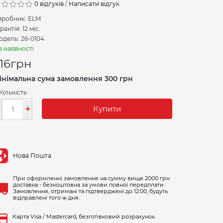
0 відгуків
/
Написати відгук
иробник:
ELM
рантія: 12 міс.
дель: 26-0104
в наявності
16
грн
інімальна сума замовлення 300 грн
Кількість
-
+
Купити
Нова Пошта
При оформленні замовлення на сумму вище 2000 грн
доставка - безкоштовна за умови повної передплати.
Замовлення, отримані та підтверджені до 12:00, будуть
відправлені того ж дня.
Карта Visa / Mastercard, безготівковий розрахунок.