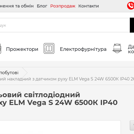
нення та обмін
Блог
Розпродаж
Контакти
Да
Прожектори
Електрофурнітура
ко
побутові
ий накладний з датчиком руху ELM Vega S 24W 6500К IP40 2
ьовий світлодіодний
ху ELM Vega S 24W 6500К IP40