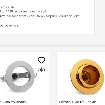
 витратах;
до 265В і відсутність пульсації;
яють застосовувати світильник в приміщеннях різного
овговічність.
ильник точковий
Світильник точковий