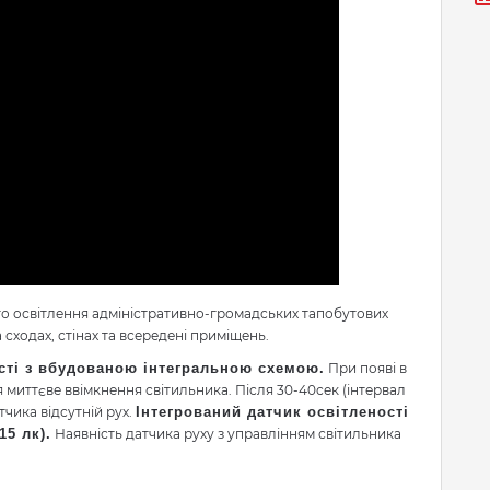
о освітлення адміністративно-громадських тапобутових
сходах, стінах та всередені приміщень.
ості з вбудованою інтегральною схемою.
При появі в
ся миттєве ввімкнення світильника. Після 30-40сек (інтервал
тчика відсутній рух.
Інтегрований датчик освітленості
15 лк).
Наявність датчика руху з управлінням світильника