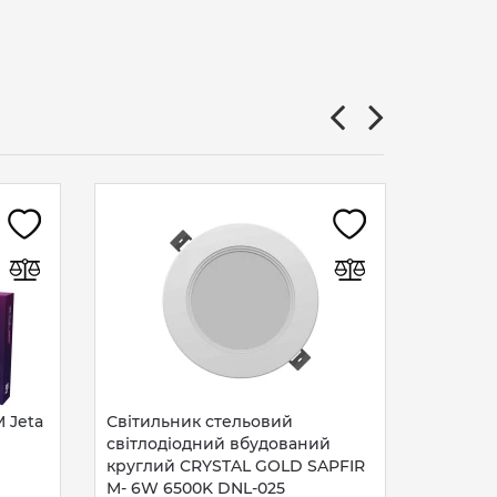
Світиль
вбудова
квадрат
Master 
317
г
 Jeta
Світильник стельовий
світлодіодний вбудований
круглий CRYSTAL GOLD SAPFIR
M- 6W 6500K DNL-025