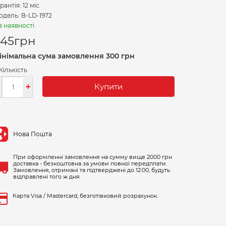
рантія: 12 міс.
дель: B-LD-1972
в наявності
45
грн
інімальна сума замовлення 300 грн
Кількість
-
+
Купити
Нова Пошта
При оформленні замовлення на сумму вище 2000 грн
доставка - безкоштовна за умови повної передплати.
Замовлення, отримані та підтверджені до 12:00, будуть
відправлені того ж дня.
Карта Visa / Mastercard, безготівковий розрахунок.