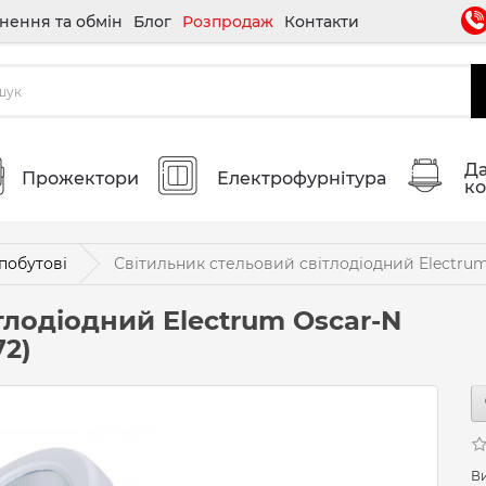
нення та обмін
Блог
Розпродаж
Контакти
Да
Прожектори
Електрофурнітура
ко
побутові
Світильник стельовий світлодіодний Electrum 
тлодіодний Electrum Oscar-N
72)
В