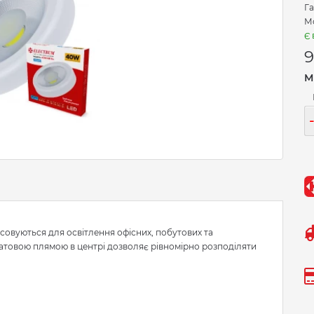
Га
Мо
Є 
9
М
осовуються для освітлення офісних, побутових та
матовою плямою в центрі дозволяє рівномірно розподіляти