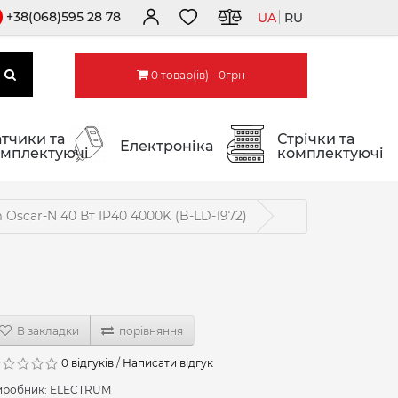
+38(068)595 28 78
UA
RU
0 товар(ів) - 0грн
тчики та
Стрічки та
Електроніка
мплектуючі
комплектуючі
Oscar-N 40 Вт IP40 4000K (B-LD-1972)
В закладки
порівняння
0 відгуків
/
Написати відгук
иробник:
ELECTRUM