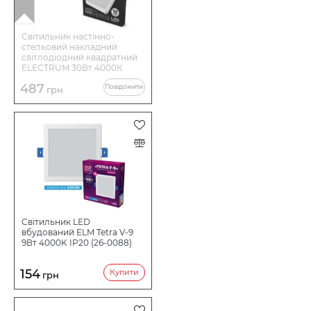
Світильник настінно-
стельовий накладний
світлодіодний квадратний
ELECTRUM 30Вт 4000К
KVANT B-LD-1969
487
Повідомити
грн
Світильник LED
вбудований ELM Tetra V-9
9Вт 4000K IP20 (26-0088)
154
Купити
грн