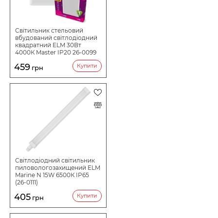
Світильник стельовий
вбудований світлодіодний
квадратний ELM 30Вт
4000К Master IP20 26-0099
459
Купити
грн
Світлодіодний світильник
пиловологозахищений ELM
Marine N 15W 6500К IP65
(26-0111)
405
Купити
грн