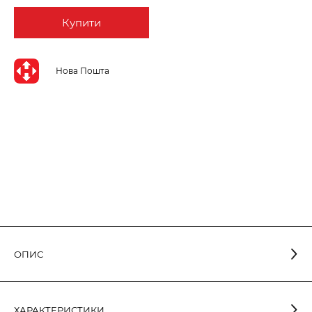
Купити
Нова Пошта
ОПИС
Світлодіодні вбудовані світильники направленого світла
застосовуються для освітлення офісних, побутових та торгівельних
ХАРАКТЕРИСТИКИ