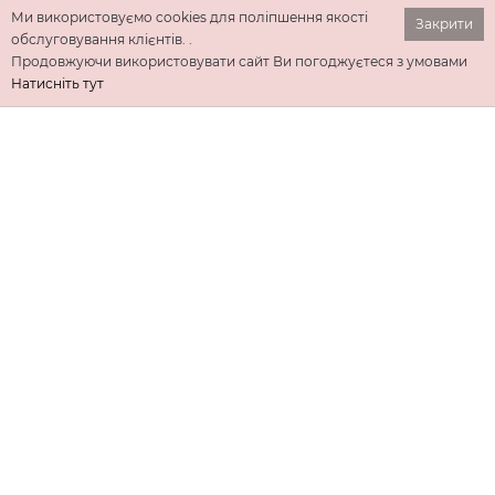
Ми використовуємо cookies для поліпшення якості
Закрити
обслуговування клієнтів. .
Продовжуючи використовувати сайт Ви погоджуєтеся з умовами
Натисніть тут
ІНФОРМАЦІЯ
ДОДАТКОВО
КОНТАКТИ