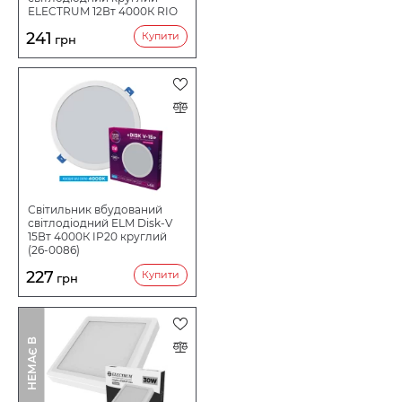
ELECTRUM 12Вт 4000К RIO
B-LD-1964
241
Купити
грн
Світильник вбудований
світлодіодний ELM Disk-V
15Вт 4000К IP20 круглий
(26-0086)
227
Купити
грн
І
Н
Е
М
А
Є
В
Н
А
Я
В
Н
О
С
Т