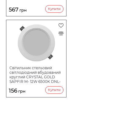
567
Купити
грн
Світильник стельовий
світлодіодний вбудований
круглий CRYSTAL GOLD
SAPFIR M- 12W 6500K DNL-
027
156
Купити
грн