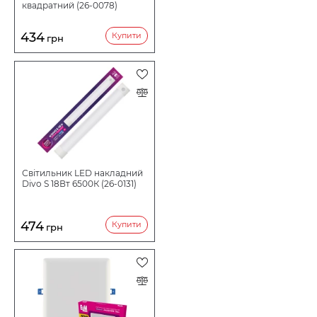
квадратний (26-0078)
434
Купити
грн
Світильник LED накладний
Divo S 18Вт 6500К (26-0131)
474
Купити
грн