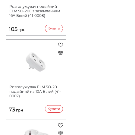
втрати безпеки та зручності.
Розгалужувач подвійний
ELM SO-20E з заземленням
16А Білий (41-0008)
105
Купити
грн
Розгалужувач ELM SO-20
подвійний на 10A Білий (41-
0007)
73
Купити
грн