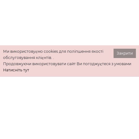
Ми використовуємо cookies для поліпшення якості
Закрити
обслуговування клієнтів. .
Продовжуючи використовувати сайт Ви погоджуєтеся з умовами
Натисніть тут
ІНФОРМАЦІЯ