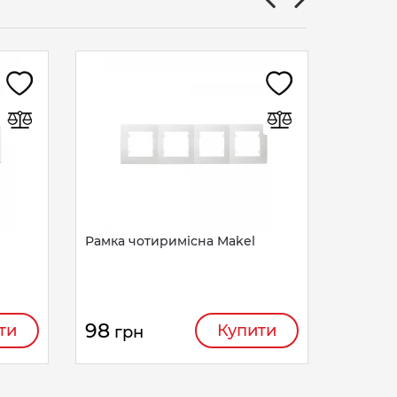
Рамка 
Legend 
34
гр
Рамка чотиримісна Makel
98
ти
Купити
грн