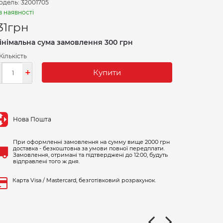
дель: 32001705
в наявності
31
грн
інімальна сума замовлення 300 грн
Кількість
-
+
Купити
Нова Пошта
При оформленні замовлення на сумму вище 2000 грн
доставка - безкоштовна за умови повної передплати.
Замовлення, отримані та підтверджені до 12:00, будуть
відправлені того ж дня.
Карта Visa / Mastercard, безготівковий розрахунок.