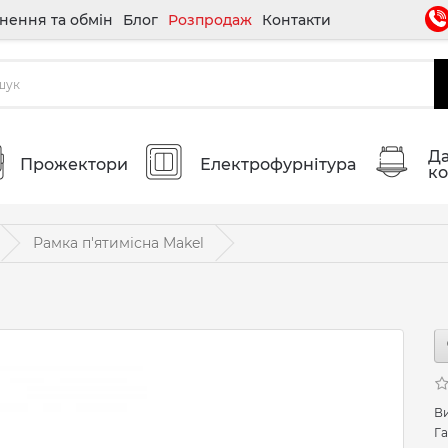
нення та обмін
Блог
Розпродаж
Контакти
Да
Прожектори
Електрофурнітура
ко
Рамка п'ятимісна Makel
В
Га