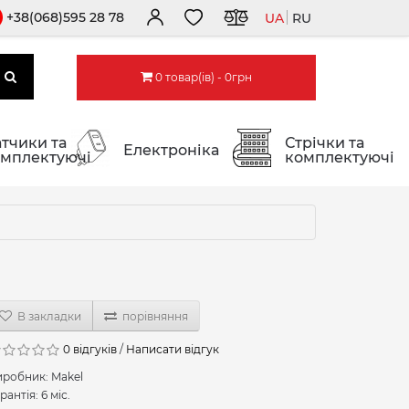
+38(068)595 28 78
UA
RU
0 товар(ів) - 0грн
тчики та
Стрічки та
Електроніка
мплектуючі
комплектуючі
В закладки
порівняння
0 відгуків
/
Написати відгук
иробник:
Makel
рантія: 6 міс.