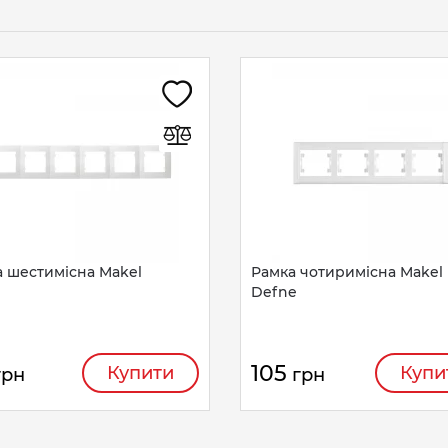
 шестимісна Makel
Рамка чотиримісна Makel
Defne
105
Купити
Купи
грн
грн