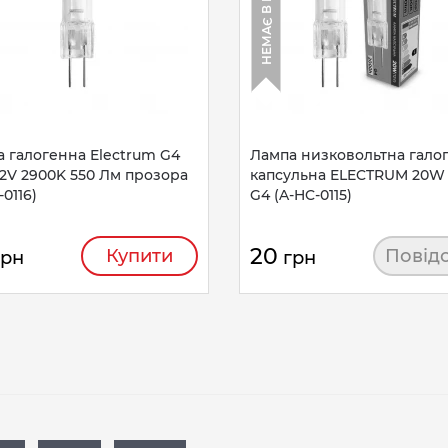
 галогенна Electrum G4
Лампа низковольтна гало
2V 2900K 550 Лм прозора
капсульна ELECTRUM 20W 
-0116)
G4 (A-HC-0115)
20
Купити
Повід
грн
грн