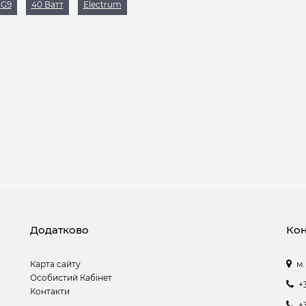
G9
40 Ватт
Electrum
Додатково
Кон
Карта сайту
м.
Особистий Кабінет
+
Контакти
+