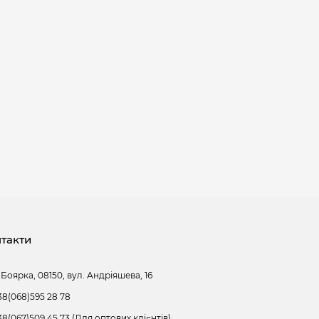
такти
 Боярка, 08150, вул. Андріяшева, 16
38(068)595 28 78
38(067)509 45 73 (Для оптових клієнтів)