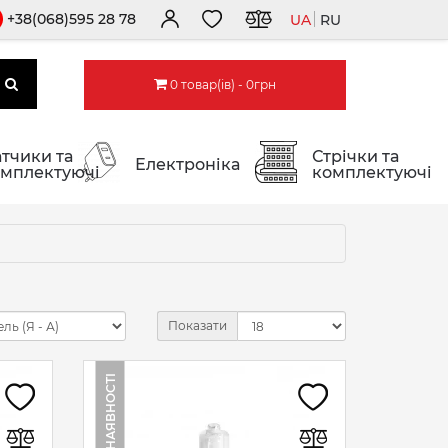
+38(068)595 28 78
UA
RU
0 товар(ів) - 0грн
тчики та
Стрічки та
Електроніка
мплектуючі
комплектуючі
Показати
НЕМАЄ В НАЯВНОСТІ