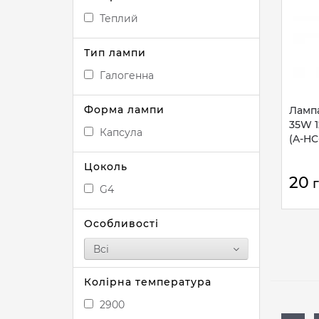
Теплий
Тип лампи
Галогенна
Форма лампи
Лампа
35W 1
Капсула
(A-HC
Цоколь
20
G4
Особливості
Всі
Колірна температура
2900