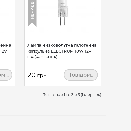
генна
Лампа низковольтна галогенна
12V
капсульна ELECTRUM 10W 12V
G4 (A-HC-0114)
20
омити
Повідомити
грн
Показано з 1 по 3 із 3 (1 сторінок)