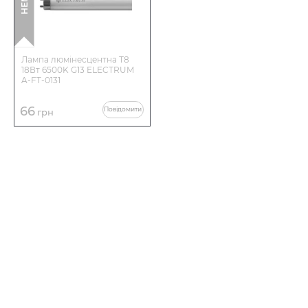
Лампа люмінесцентна Т8
18Вт 6500K G13 ELECTRUM
A-FT-0131
66
Повідомити
грн