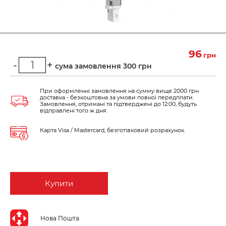
96
грн
-
+
Мінімальна сума замовлення 300 грн
При оформленні замовлення на сумму вище 2000 грн
доставка - безкоштовна за умови повної передплати.
Замовлення, отримані та підтверджені до 12:00, будуть
відправлені того ж дня.
Карта Visa / Mastercard, безготівковий розрахунок.
Купити
Нова Пошта