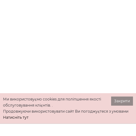
Ми використовуємо cookies для поліпшення якості
Закрити
обслуговування клієнтів. .
Продовжуючи використовувати сайт Ви погоджуєтеся з умовами
Натисніть тут