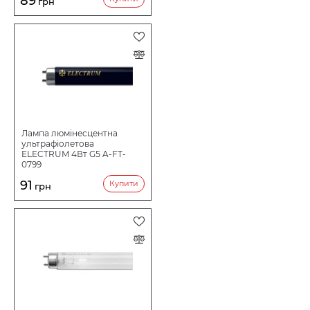
89
грн
Лампа люмінесцентна
ультрафіолетова
ELECTRUM 4Вт G5 A-FT-
0799
91
Купити
грн