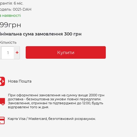
рантія: 6 міс.
одель: 0021-DAH
в наявності
99
грн
інімальна сума замовлення 300 грн
Кількість
-
+
Купити
Нова Пошта
При оформленні замовлення на сумму вище 2000 грн
доставка - безкоштовна за умови повної передплати.
Замовлення, отримані та підтверджені до 12:00, будуть
відправлені того ж дня.
Карта Visa / Mastercard, безготівковий розрахунок.