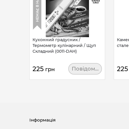
НЕМАЄ В НАЯВНОСТІ
Кухонний градусник /
Камен
Термометр кулінарний / Щуп
cтале
Складний (0011-DAH)
225
225
Повідомити
грн
Інформація