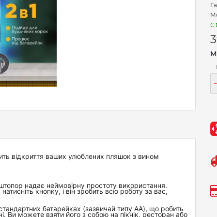
Га
М
Є 
3
М
ить відкриття ваших улюблених пляшок з вином
штопор надає неймовірну простоту використання.
атисніть кнопку, і він зробить всю роботу за вас,
стандартних батарейках (зазвичай типу AA), що робить
. Ви можете взяти його з собою на пікнік, ресторан або