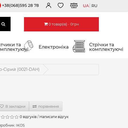
+38(068)595 28 78
UA
RU
0 товар(ів) - 0грн
тчики та
Стрічки та
Електроніка
мплектуючі
комплектуючі
о-Сірий (0021-DAH)
В закладки
порівняння
0 відгуків
/
Написати відгук
иробник:
IKOS