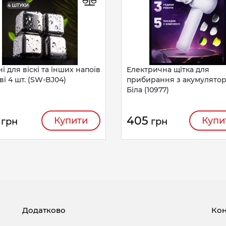
і для віскі та інших напоїв
Електрична щітка для
ві 4 шт. (SW-BJ04)
прибирання з акумулято
Біла (10977)
405
Купити
Купи
грн
грн
Додатково
Кон