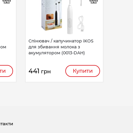
НЕМАЄ В НАЯВНОСТІ
405
г
Спінювач / капучинатор iKOS
ром
для збивання молока з
акумулятором (0013-DAH)
441
ти
Купити
грн
такти